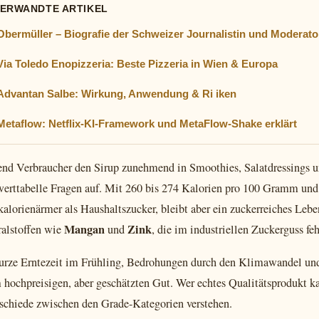
VERWANDTE ARTIKEL
Obermüller – Biografie der Schweizer Journalistin und Moderato
Via Toledo Enopizzeria: Beste Pizzeria in Wien & Europa
Advantan Salbe: Wirkung, Anwendung & Ri iken
Metaflow: Netflix-KI-Framework und MetaFlow-Shake erklärt
nd Verbraucher den Sirup zunehmend in Smoothies, Salatdressings und
erttabelle Fragen auf. Mit 260 bis 274 Kalorien pro 100 Gramm und 
kalorienärmer als Haushaltszucker, bleibt aber ein zuckerreiches Lebe
Mangan
Zink
alstoffen wie
und
, die im industriellen Zuckerguss feh
urze Erntezeit im Frühling, Bedrohungen durch den Klimawandel un
 hochpreisigen, aber geschätzten Gut. Wer echtes Qualitätsprodukt k
schiede zwischen den Grade-Kategorien verstehen.