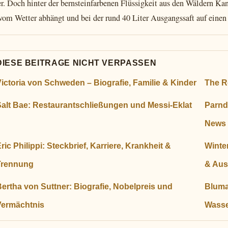
r. Doch hinter der bernsteinfarbenen Flüssigkeit aus den Wäldern Ka
 vom Wetter abhängt und bei der rund 40 Liter Ausgangssaft auf einen
DIESE BEITRAGE NICHT VERPASSEN
ictoria von Schweden – Biografie, Familie & Kinder
The Ro
Salt Bae: Restaurantschließungen und Messi-Eklat
Parnd
News
ric Philippi: Steckbrief, Karriere, Krankheit &
Winter
Trennung
& Au
ertha von Suttner: Biografie, Nobelpreis und
Bluma
Vermächtnis
Wasse