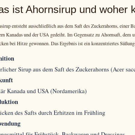
s ist Ahornsirup und woher
sirup entsteht ausschließlich aus dem Saft des Zuckerahorns, einer 
rn Kanadas und der USA gedeiht. Im Gegensatz zu Ahornsaft, dem unv
cken bei Hitze gewonnen. Das Ergebnis ist ein konzentriertes Süßun
nition
rlicher Sirup aus dem Saft des Zuckerahorns (Acer sa
kunft
är Kanada und USA (Nordamerika)
duktion
icken des Safts durch Erhitzen im Frühling
wendung
ngsmittel für Frühstück, Backwaren und Dressings