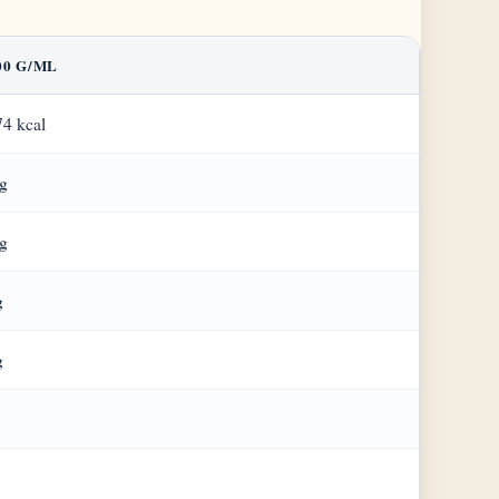
00 G/ML
4 kcal
g
g
g
g