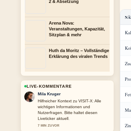
2 & Absetzung
NÄ
Arena Nova:
Veranstaltungen, Kapazität,
Kal
Sitzplan & mehr
Ko
Huth da Moritz – Vollständige
Erklärung des viralen Trends
Zu
Pro
LIVE-KOMMENTARE
Fet
Jonas Wagner
Die Berichterstattung zu Acai Bowl:
Zutaten, Zubereitung und
Ma
Gesundheitscheck wirkt solide und
sehr gut nachvollziehbar.
Zi
9 MIN ZUVOR