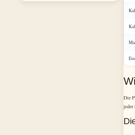
Ka
Ka
Ma
Eis
Wi
Die P
jeder
Di