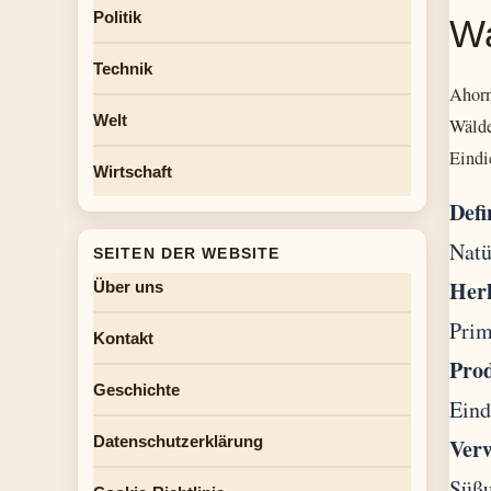
Politik
Wa
Technik
Ahorn
Welt
Wälde
Eindi
Wirtschaft
Defi
Natü
SEITEN DER WEBSITE
Her
Über uns
Prim
Kontakt
Pro
Geschichte
Eind
Datenschutzerklärung
Ver
Süßu