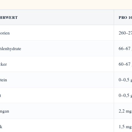
HRWERT
PRO 1
orien
260–27
hlenhydrate
66–67 
cker
60–67 
tein
0–0,5 
t
0–0,5 
ngan
2,2 mg
nk
1,5 mg