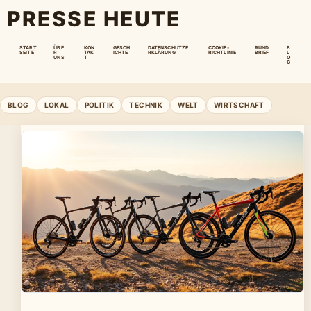
PRESSE HEUTE
START
ÜBE
KON
GESCH
DATENSCHUTZE
COOKIE-
RUND
B
SEITE
R
TAK
ICHTE
RKLÄRUNG
RICHTLINIE
BRIEF
L
UNS
T
O
G
BLOG
LOKAL
POLITIK
TECHNIK
WELT
WIRTSCHAFT