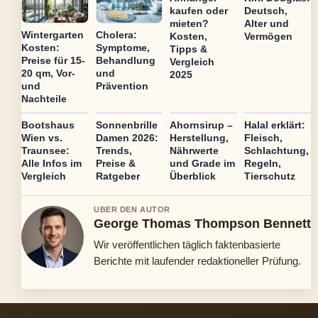
kaufen oder
Deutsch,
mieten?
Alter und
Wintergarten
Cholera:
Kosten,
Vermögen
Kosten:
Symptome,
Tipps &
Preise für 15-
Behandlung
Vergleich
20 qm, Vor-
und
2025
und
Prävention
Nachteile
Bootshaus
Sonnenbrille
Ahornsirup –
Halal erklärt:
Wien vs.
Damen 2026:
Herstellung,
Fleisch,
Traunsee:
Trends,
Nährwerte
Schlachtung,
Alle Infos im
Preise &
und Grade im
Regeln,
Vergleich
Ratgeber
Überblick
Tierschutz
UBER DEN AUTOR
George Thomas Thompson Bennett
Wir veröffentlichen täglich faktenbasierte
Berichte mit laufender redaktioneller Prüfung.