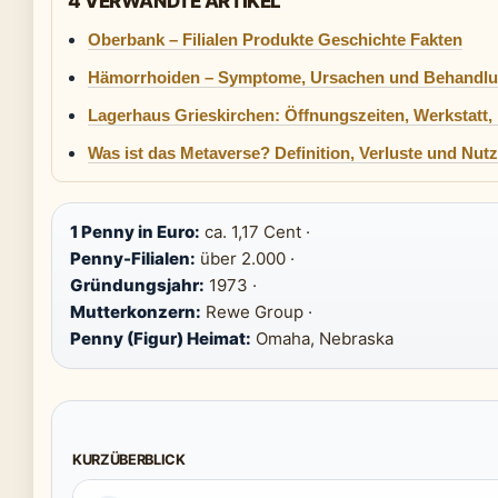
4 VERWANDTE ARTIKEL
Oberbank – Filialen Produkte Geschichte Fakten
Hämorrhoiden – Symptome, Ursachen und Behandl
Lagerhaus Grieskirchen: Öffnungszeiten, Werkstatt,
Was ist das Metaverse? Definition, Verluste und Nut
1 Penny in Euro:
ca. 1,17 Cent ·
Penny-Filialen:
über 2.000 ·
Gründungsjahr:
1973 ·
Mutterkonzern:
Rewe Group ·
Penny (Figur) Heimat:
Omaha, Nebraska
KURZÜBERBLICK