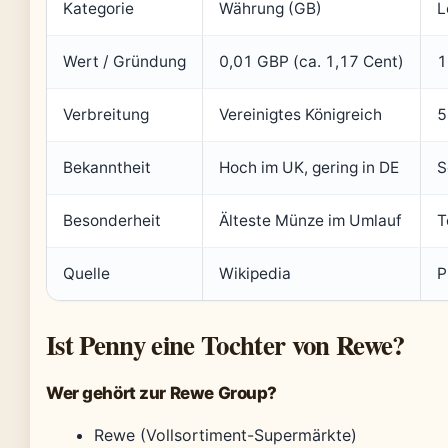
Kategorie
Währung (GB)
L
Wert / Gründung
0,01 GBP (ca. 1,17 Cent)
1
Verbreitung
Vereinigtes Königreich
5
Bekanntheit
Hoch im UK, gering in DE
S
Besonderheit
Älteste Münze im Umlauf
T
Quelle
Wikipedia
P
Ist Penny eine Tochter von Rewe?
Wer gehört zur Rewe Group?
Rewe (Vollsortiment-Supermärkte)