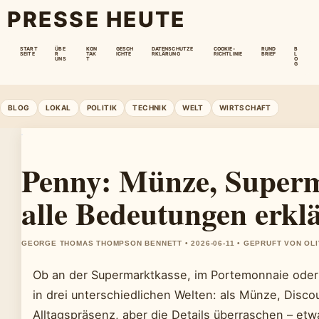
PRESSE HEUTE
START
ÜBE
KON
GESCH
DATENSCHUTZE
COOKIE-
RUND
B
SEITE
R
TAK
ICHTE
RKLÄRUNG
RICHTLINIE
BRIEF
L
UNS
T
O
G
BLOG
LOKAL
POLITIK
TECHNIK
WELT
WIRTSCHAFT
Penny: Münze, Superm
alle Bedeutungen erklä
GEORGE THOMAS THOMPSON BENNETT • 2026-06-11 • GEPRUFT VON OL
Ob an der Supermarktkasse, im Portemonnaie oder
in drei unterschiedlichen Welten: als Münze, Disco
Alltagspräsenz, aber die Details überraschen – etw