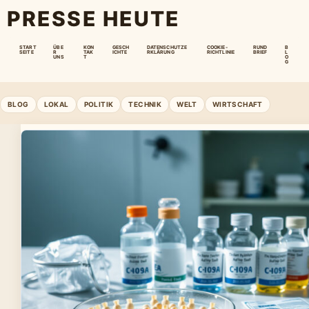
PRESSE HEUTE
START
ÜBE
KON
GESCH
DATENSCHUTZE
COOKIE-
RUND
B
SEITE
R
TAK
ICHTE
RKLÄRUNG
RICHTLINIE
BRIEF
L
UNS
T
O
G
BLOG
LOKAL
POLITIK
TECHNIK
WELT
WIRTSCHAFT