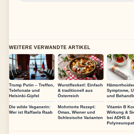
WEITERE VERWANDTE ARTIKEL
Trump Putin – Treffen,
Wurstfleckerl: Einfach
Hämorrhoide
Telefonate und
& traditionell aus
Symptome, U
Helsinki-Gipfel
Österreich
und Behandl
Die wilde Veganerin:
Mohntorte Rezept:
Vitamin B Ko
Wer ist Raffaela Raab
Omas, Wiener und
Wirkung & Si
Schlesische Varianten
bei ADHS &
Polyneuropat