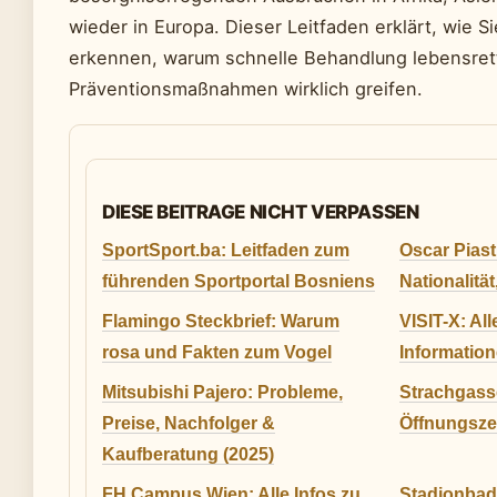
wieder in Europa. Dieser Leitfaden erklärt, wie 
erkennen, warum schnelle Behandlung lebensret
Präventionsmaßnahmen wirklich greifen.
DIESE BEITRAGE NICHT VERPASSEN
SportSport.ba: Leitfaden zum
Oscar Piastr
führenden Sportportal Bosniens
Nationalitä
Flamingo Steckbrief: Warum
VISIT-X: All
rosa und Fakten zum Vogel
Informatio
Mitsubishi Pajero: Probleme,
Strachgasse
Preise, Nachfolger &
Öffnungszei
Kaufberatung (2025)
FH Campus Wien: Alle Infos zu
Stadionbad 