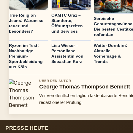
True Religion
ÖAMTC Graz –
Serbische
Jeans: Warum so
Standorte,
Geburtstagswünsc
teuer und
Öffnungszeiten
Die besten Čestitke
besonders?
und Services
rođendan
Ryzon im Test:
Lisa Wieser –
Wetter Dornbirn:
Nachhaltige
Persönliche
Aktuelle
Premium-
Assistentin von
Vorhersage &
Sportbekleidung
Sebastian Kurz
Trends
aus Köln
UBER DEN AUTOR
George Thomas Thompson Bennett
Wir veröffentlichen täglich faktenbasierte Bericht
redaktioneller Prüfung.
PRESSE HEUTE