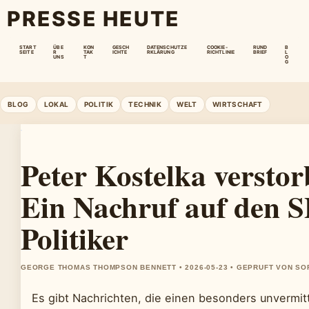
PRESSE HEUTE
START
ÜBE
KON
GESCH
DATENSCHUTZE
COOKIE-
RUND
B
SEITE
R
TAK
ICHTE
RKLÄRUNG
RICHTLINIE
BRIEF
L
UNS
T
O
G
BLOG
LOKAL
POLITIK
TECHNIK
WELT
WIRTSCHAFT
Peter Kostelka verstor
Ein Nachruf auf den 
Politiker
GEORGE THOMAS THOMPSON BENNETT • 2026-05-23 • GEPRUFT VON SO
Es gibt Nachrichten, die einen besonders unvermitt