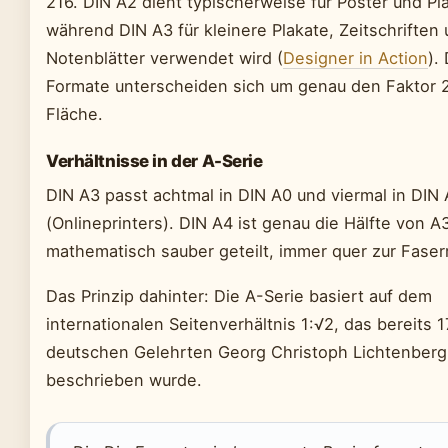
216. DIN A2 dient typischerweise für Poster und Pl
während DIN A3 für kleinere Plakate, Zeitschriften
Notenblätter verwendet wird (
Designer in Action
).
Formate unterscheiden sich um genau den Faktor 2
Fläche.
Verhältnisse in der A-Serie
DIN A3 passt achtmal in DIN A0 und viermal in DIN 
(Onlineprinters). DIN A4 ist genau die Hälfte von A
mathematisch sauber geteilt, immer quer zur Faser
Das Prinzip dahinter: Die A-Serie basiert auf dem
internationalen Seitenverhältnis 1:√2, das bereits
deutschen Gelehrten Georg Christoph Lichtenberg
beschrieben wurde.