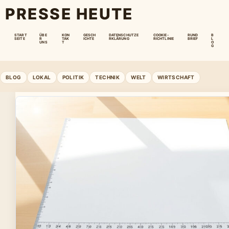
PRESSE HEUTE
START
ÜBE
KON
GESCH
DATENSCHUTZE
COOKIE-
RUND
B
SEITE
R
TAK
ICHTE
RKLÄRUNG
RICHTLINIE
BRIEF
L
UNS
T
O
G
BLOG
LOKAL
POLITIK
TECHNIK
WELT
WIRTSCHAFT