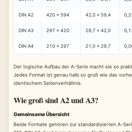
DIN A2
420 × 594
42,0 × 59,4
0,2
DIN A3
297 × 420
29,7 × 42,0
0,1
DIN A4
210 × 297
21,0 × 29,7
0,0
Der logische Aufbau der A-Serie macht sie so prakt
Jedes Format ist genau halb so groß wie das vorher
identischem Seitenverhältnis.
Wie groß sind A2 und A3?
Gemeinsame Übersicht
Beide Formate gehören zur standardisierten A-Ser