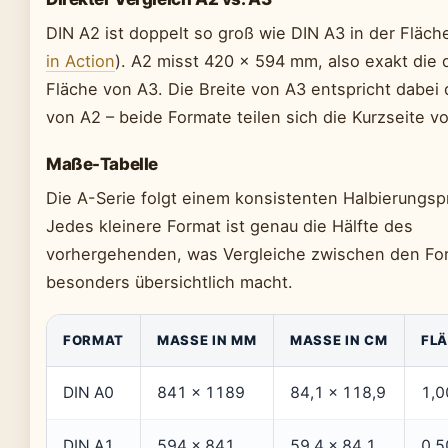
DIN A2 ist doppelt so groß wie DIN A3 in der Fläche
in Action
). A2 misst 420 × 594 mm, also exakt die 
Fläche von A3. Die Breite von A3 entspricht dabei 
von A2 – beide Formate teilen sich die Kurzseite 
Maße-Tabelle
Die A-Serie folgt einem konsistenten Halbierungspr
Jedes kleinere Format ist genau die Hälfte des
vorhergehenden, was Vergleiche zwischen den Fo
besonders übersichtlich macht.
FORMAT
MASSE IN MM
MASSE IN CM
FLÄ
DIN A0
841 × 1189
84,1 × 118,9
1,0
DIN A1
594 × 841
59,4 × 84,1
0,5