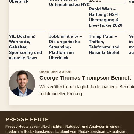
Überblick
un
Unterschied zu NYC
Rapid Wien –
Hartberg: H2H,
Übertragung &
Live-Ticker 2026
VfL Bochum:
Jobb mint a tv –
Trump Putin –
Ve
Wohnorte,
Die ungarische
Treffen,
in
Gehälter,
Streaming-
Telefonate und
mo
Sponsoring und
Plattform im
Helsinki-Gipfel
au
aktuelle News
Überblick
UBER DEN AUTOR
George Thomas Thompson Bennett
Wir veröffentlichen täglich faktenbasierte Bericht
redaktioneller Prüfung.
PRESSE HEUTE
Presse Heute vereint Nachrichten, Ratgeber und Analysen in einem
modernen Redaktionslayout. Laufend vom Redaktionsteam aktualisiert.