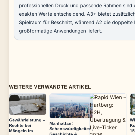
professionellen Druck und passende Rahmen sind 
exakten Werte entscheidend. A3+ bietet zusätzlic
Spielraum für Beschnitt, während A2 die doppelte 
großformatige Anwendungen liefert.
WEITERE VERWANDTE ARTIKEL
Gewährleistung –
Wi
Manhattan:
Rechte bei
Ko
Sehenswürdigkeiten,
Mängeln im
15
Geschichte &