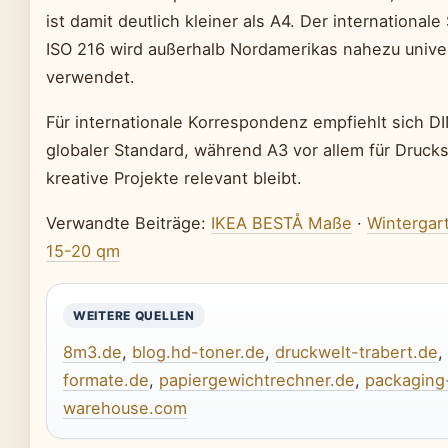
ist damit deutlich kleiner als A4. Der internationale
ISO 216 wird außerhalb Nordamerikas nahezu univer
verwendet.
Für internationale Korrespondenz empfiehlt sich DI
globaler Standard, während A3 vor allem für Druc
kreative Projekte relevant bleibt.
Verwandte Beiträge:
IKEA BESTÅ Maße
·
Wintergar
15-20 qm
WEITERE QUELLEN
8m3.de
,
blog.hd-toner.de
,
druckwelt-trabert.de
,
formate.de
,
papiergewichtrechner.de
,
packaging
warehouse.com