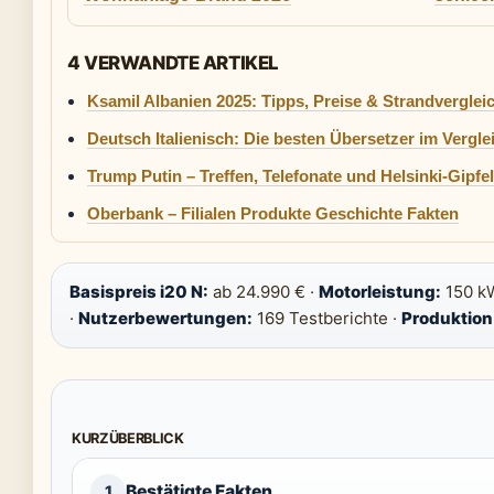
4 VERWANDTE ARTIKEL
Ksamil Albanien 2025: Tipps, Preise & Strandverglei
Deutsch Italienisch: Die besten Übersetzer im Vergle
Trump Putin – Treffen, Telefonate und Helsinki-Gipfel
Oberbank – Filialen Produkte Geschichte Fakten
Basispreis i20 N:
ab 24.990 € ·
Motorleistung:
150 kW
·
Nutzerbewertungen:
169 Testberichte ·
Produktion 
KURZÜBERBLICK
Bestätigte Fakten
1