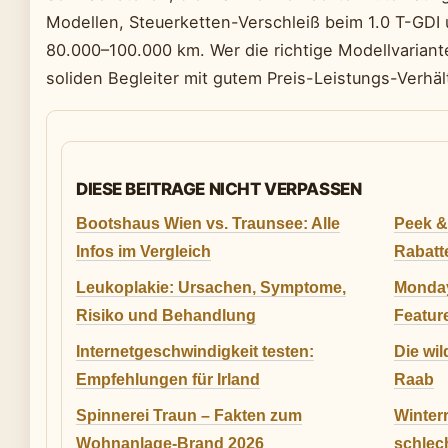
Modellen, Steuerketten-Verschleiß beim 1.0 T-GDI 
80.000–100.000 km. Wer die richtige Modellvariante
soliden Begleiter mit gutem Preis-Leistungs-Verhäl
DIESE BEITRAGE NICHT VERPASSEN
Bootshaus Wien vs. Traunsee: Alle
Peek &
Infos im Vergleich
Rabatt
Leukoplakie: Ursachen, Symptome,
Monday
Risiko und Behandlung
Featur
Internetgeschwindigkeit testen:
Die wil
Empfehlungen für Irland
Raab
Spinnerei Traun – Fakten zum
Winterr
Wohnanlage-Brand 2026
schlec