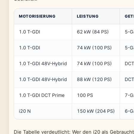
MOTORISIERUNG
LEISTUNG
GET
1.0 T-GDI
62 kW (84 PS)
5-G
1.0 T-GDI
74 kW (100 PS)
5-G
1.0 T-GDI 48V-Hybrid
74 kW (100 PS)
DC
1.0 T-GDI 48V-Hybrid
88 kW (120 PS)
DC
1.0 T-GDI DCT Prime
100 PS
7-G
i20 N
150 kW (204 PS)
6-G
Die Tabelle verdeutlicht: Wer den i20 als Gebraucht