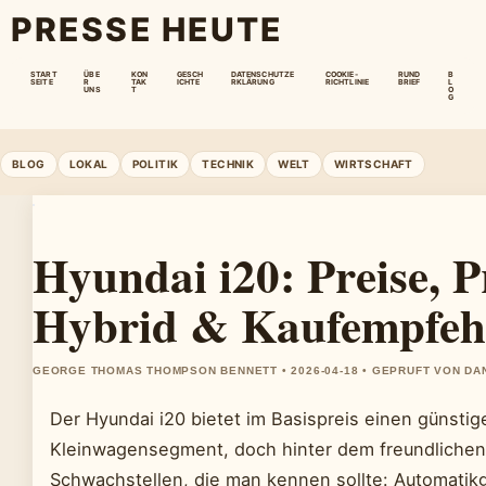
PRESSE HEUTE
START
ÜBE
KON
GESCH
DATENSCHUTZE
COOKIE-
RUND
B
SEITE
R
TAK
ICHTE
RKLÄRUNG
RICHTLINIE
BRIEF
L
UNS
T
O
G
BLOG
LOKAL
POLITIK
TECHNIK
WELT
WIRTSCHAFT
Hyundai i20: Preise, 
Hybrid & Kaufempfeh
GEORGE THOMAS THOMPSON BENNETT • 2026-04-18 • GEPRUFT VON DA
Der Hyundai i20 bietet im Basispreis einen günstig
Kleinwagensegment, doch hinter dem freundlichen
Schwachstellen, die man kennen sollte: Automatik