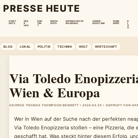
PRESSE HEUTE
START
ÜBE
KON
GESCH
DATENSCHUTZE
COOKIE-
RUND
B
SEITE
R
TAK
ICHTE
RKLÄRUNG
RICHTLINIE
BRIEF
L
UNS
T
O
G
BLOG
LOKAL
POLITIK
TECHNIK
WELT
WIRTSCHAFT
Via Toledo Enopizzeria
Wien & Europa
GEORGE THOMAS THOMPSON BENNETT • 2026-04-25 • GEPRUFT VON HA
Wer in Wien auf der Suche nach der perfekten neapo
Via Toledo Enopizzeria stoßen – eine Pizzeria, die 
geschafft hat. Was steckt hinter diesem Erfolg, un