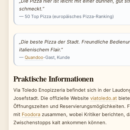
„Die Pizza hier ist leicht mit einer dünnen, gut s
schmeckt.”
— 50 Top Pizza (europäisches Pizza-Ranking)
„Die beste Pizza der Stadt. Freundliche Bedien
italienischem Flair.”
—
Quandoo
-Gast, Kunde
Praktische Informationen
Via Toledo Enopizzeria befindet sich in der Laudo
Josefstadt. Die offizielle Website
viatoledo.at
biete
Öffnungszeiten und Reservierungsmöglichkeiten. Fü
mit
Foodora
zusammen, wobei Kritiker berichten, d
Zwischenstopps kalt ankommen können.