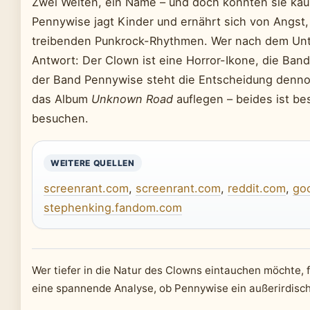
Zwei Welten, ein Name – und doch könnten sie kaum
Pennywise jagt Kinder und ernährt sich von Angst,
treibenden Punkrock-Rhythmen. Wer nach dem Unte
Antwort: Der Clown ist eine Horror-Ikone, die Band
der Band Pennywise steht die Entscheidung denno
das Album
Unknown Road
auflegen – beides ist be
besuchen.
WEITERE QUELLEN
screenrant.com
,
screenrant.com
,
reddit.com
,
go
stephenking.fandom.com
Wer tiefer in die Natur des Clowns eintauchen möchte, 
eine spannende Analyse, ob Pennywise ein außerirdisch