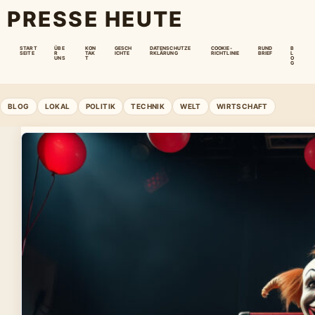
PRESSE HEUTE
START
ÜBE
KON
GESCH
DATENSCHUTZE
COOKIE-
RUND
B
SEITE
R
TAK
ICHTE
RKLÄRUNG
RICHTLINIE
BRIEF
L
UNS
T
O
G
BLOG
LOKAL
POLITIK
TECHNIK
WELT
WIRTSCHAFT