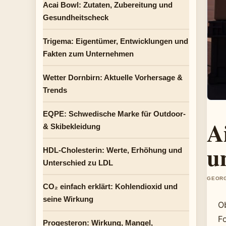
Acai Bowl: Zutaten, Zubereitung und
Gesundheitscheck
Trigema: Eigentümer, Entwicklungen und
Fakten zum Unternehmen
Wetter Dornbirn: Aktuelle Vorhersage &
Trends
EQPE: Schwedische Marke für Outdoor-
A
& Skibekleidung
u
HDL-Cholesterin: Werte, Erhöhung und
Unterschied zu LDL
GEORG
CO₂ einfach erklärt: Kohlendioxid und
seine Wirkung
Ob
Fo
Progesteron: Wirkung, Mangel,