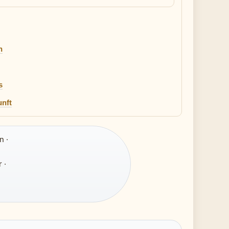
n
s
unft
n ·
 ·