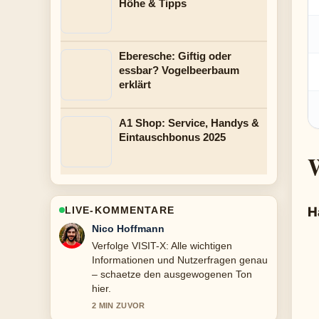
Höhe & Tipps
Eberesche: Giftig oder
essbar? Vogelbeerbaum
erklärt
A1 Shop: Service, Handys &
Eintauschbonus 2025
W
H
LIVE-KOMMENTARE
Hannah Weber
Hilfreicher Kontext zu Acai Bowl:
Zutaten, Zubereitung und
Gesundheitscheck. Bitte haltet diesen
Liveticker aktuell.
4 MIN ZUVOR