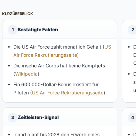
KURZÜBERBLICK
Bestätigte Fakten
1
2
Die US Air Force zahlt monatlich Gehalt (
US
D
Air Force Rekrutierungsseite
)
D
Q
Die irische Air Corps hat keine Kampfjets
(
Wikipedia
)
D
s
Ein 600.000-Dollar-Bonus existiert für
u
Piloten (
US Air Force Rekrutierungsseite
)
Zeitleisten-Signal
3
4
Irland plant bis 2028 den Erwerb eines
D