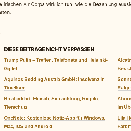
e irischen Air Corps wirklich tun, wie die Bezahlung auss
lten.
DIESE BEITRAGE NICHT VERPASSEN
Trump Putin – Treffen, Telefonate und Helsinki-
Alcat
Gipfel
Besic
Aquinos Bedding Austria GmbH: Insolvenz in
Sonne
Timelkam
Ratge
Halal erklärt: Fleisch, Schlachtung, Regeln,
Ahorn
Tierschutz
im Üb
OneNote: Kostenlose Notiz-App für Windows,
Lila 
Mac, iOS und Android
Farb