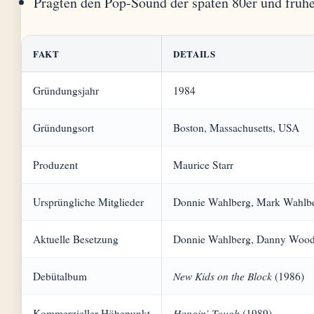
Prägten den Pop-Sound der späten 80er und früh
FAKT
DETAILS
Gründungsjahr
1984
Gründungsort
Boston, Massachusetts, USA
Produzent
Maurice Starr
Ursprüngliche Mitglieder
Donnie Wahlberg, Mark Wahlbe
Aktuelle Besetzung
Donnie Wahlberg, Danny Wood, 
New Kids on the Block
Debütalbum
(1986)
Hangin’ Tough
Kommerzieller Höhepunkt
(1989)