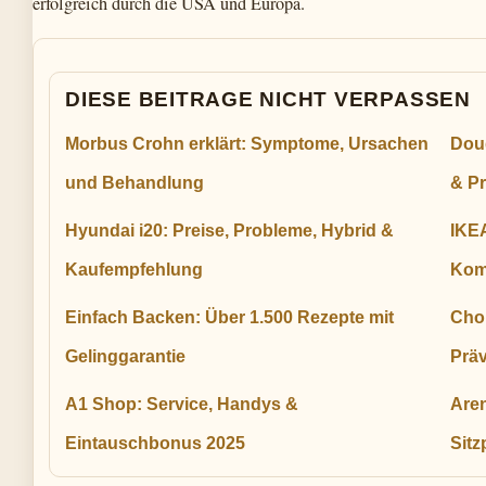
erfolgreich durch die USA und Europa.
DIESE BEITRAGE NICHT VERPASSEN
Morbus Crohn erklärt: Symptome, Ursachen
Doug
und Behandlung
& Pr
Hyundai i20: Preise, Probleme, Hybrid &
IKE
Kaufempfehlung
Kom
Einfach Backen: Über 1.500 Rezepte mit
Cho
Gelinggarantie
Präv
A1 Shop: Service, Handys &
Aren
Eintauschbonus 2025
Sitz