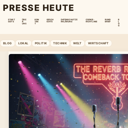
PRESSE HEUTE
START
ÜBE
KON
GESCH
DATENSCHUTZE
COOKIE-
RUND
B
SEITE
R
TAK
ICHTE
RKLÄRUNG
RICHTLINIE
BRIEF
L
UNS
T
O
G
BLOG
LOKAL
POLITIK
TECHNIK
WELT
WIRTSCHAFT