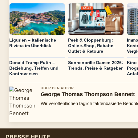
Ligurien – Italienische
Peek & Cloppenburg:
Immow
Riviera im Überblick
Online-Shop, Rabatte,
Kost
Outlet & Retoure
Vergl
Donald Trump Putin –
Sonnenbrille Damen 2026:
Kino 
Beziehung, Treffen und
Trends, Preise & Ratgeber
Prog
Kontroversen
Anfah
UBER DEN AUTOR
George Thomas Thompson Bennett
Wir veröffentlichen täglich faktenbasierte Bericht
PRESSE HEUTE