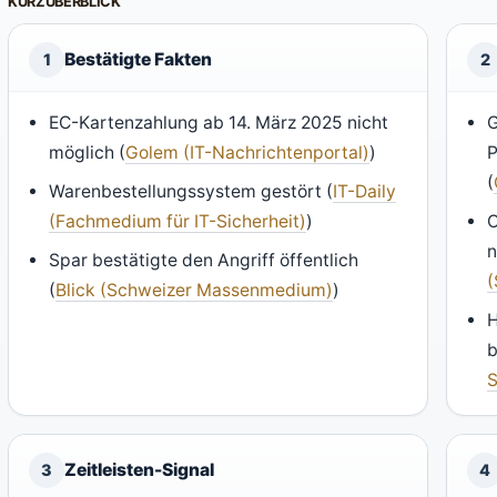
KURZÜBERBLICK
Bestätigte Fakten
1
2
EC-Kartenzahlung ab 14. März 2025 nicht
G
möglich (
Golem (IT-Nachrichtenportal)
)
P
(
Warenbestellungssystem gestört (
IT-Daily
(Fachmedium für IT-Sicherheit)
)
O
n
Spar bestätigte den Angriff öffentlich
(
Blick (Schweizer Massenmedium)
)
H
b
S
Zeitleisten-Signal
3
4