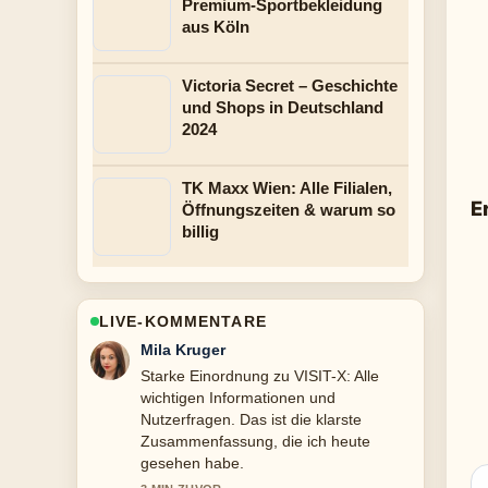
Premium-Sportbekleidung
aus Köln
Victoria Secret – Geschichte
und Shops in Deutschland
2024
TK Maxx Wien: Alle Filialen,
E
Öffnungszeiten & warum so
billig
LIVE-KOMMENTARE
Jonas Wagner
Verfolge Acai Bowl: Zutaten,
Zubereitung und Gesundheitscheck
genau – schaetze den ausgewogenen
Ton hier.
5 MIN ZUVOR