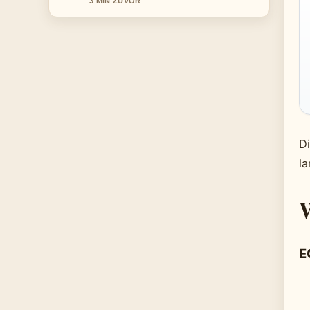
D
la
W
E