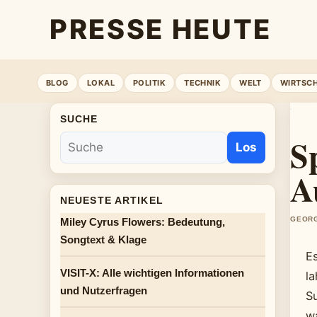
PRESSE HEUTE
BLOG
LOKAL
POLITIK
TECHNIK
WELT
WIRTSC
SUCHE
S
Los
A
NEUESTE ARTIKEL
GEORG
Miley Cyrus Flowers: Bedeutung,
Songtext & Klage
Es
VISIT-X: Alle wichtigen Informationen
l
und Nutzerfragen
S
w