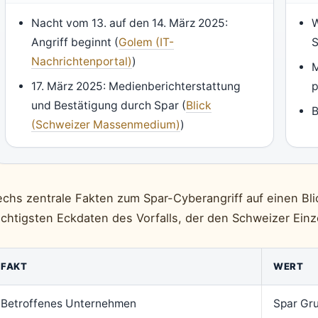
Nacht vom 13. auf den 14. März 2025:
W
Angriff beginnt (
Golem (IT-
S
Nachrichtenportal)
)
M
17. März 2025: Medienberichterstattung
p
und Bestätigung durch Spar (
Blick
B
(Schweizer Massenmedium)
)
chs zentrale Fakten zum Spar-Cyberangriff auf einen Blic
ichtigsten Eckdaten des Vorfalls, der den Schweizer Einz
FAKT
WERT
Betroffenes Unternehmen
Spar Gr