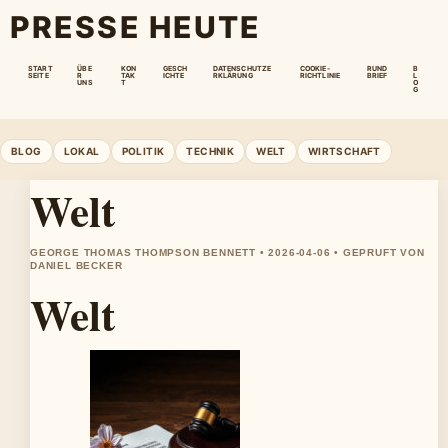
PRESSE HEUTE
START
ÜBE
KON
GESCH
DATENSCHUTZE
COOKIE-
RUND
B
SEITE
R
TAK
ICHTE
RKLÄRUNG
RICHTLINIE
BRIEF
L
UNS
T
O
G
BLOG
LOKAL
POLITIK
TECHNIK
WELT
WIRTSCHAFT
Welt
GEORGE THOMAS THOMPSON BENNETT • 2026-04-06 • GEPRUFT VON
DANIEL BECKER
Welt